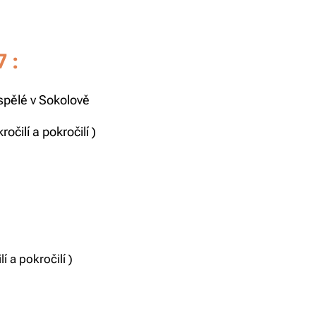
 :
spělé v Sokolově
ročilí a pokročilí )
í a pokročilí )