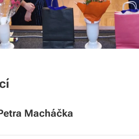
cí
 Petra Macháčka