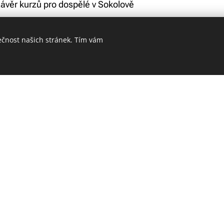
závěr kurzů pro dospělé v Sokolově
ečnost našich stránek. Tím vám
Při
Sledujte nás :
96
Fot
.cz
Facebook
Instagram
Kal