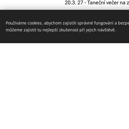
20.3. 27 - Taneční večer na 
Používáme cookies, abychom zajistili správné fungování a bezp
můžeme zajistit tu nejlepší zkušenost při jejich návštěvě.
Telefon :
Kontaktujte
+420 728 838 0
nás :
E-mail :
pm.dance@volny